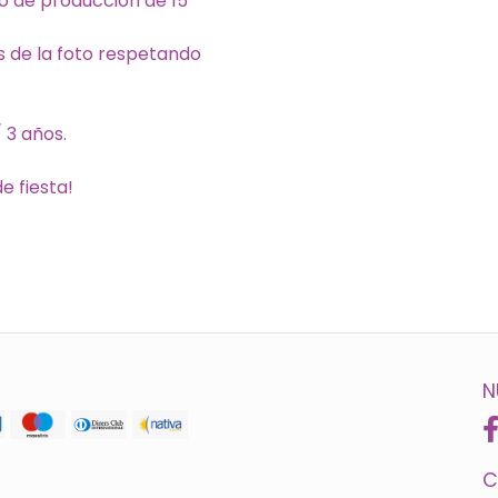
o de producción de 15
s de la foto respetando
/ 3 años.
e fiesta!
N
C