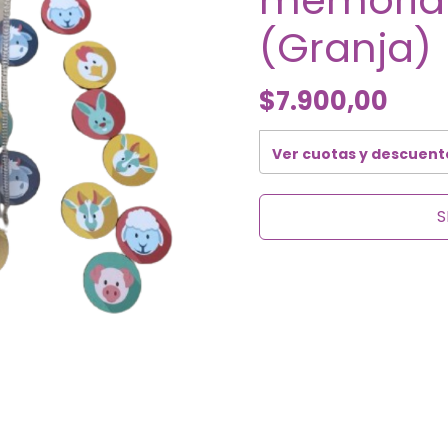
memoria 
(Granja)
$7.900,00
Ver cuotas y descuent
S