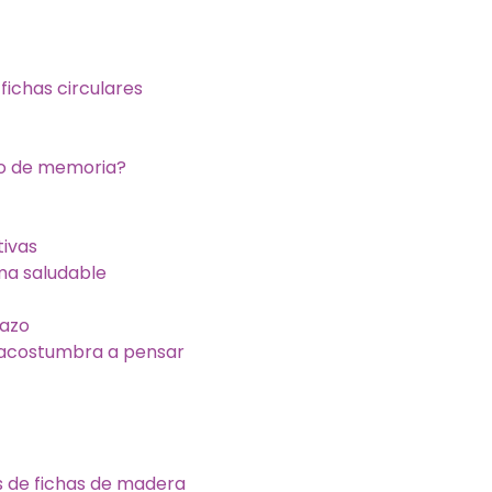
fichas circulares
go de memoria?
tivas
rma saludable
lazo
s acostumbra a pensar
s de fichas de madera